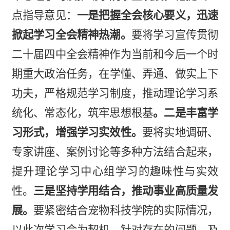
点指导意见：
一是
把握全会核心要义
，
迅速
掀起学习全会精神热潮
。
要
将学习宣传贯彻
二十届四中全会精神作为当前和今后一个时
期重大政治任务
，
在学懂、弄通、做实上下
功夫，
严格规范学习制度，推动理论学习系
统化、常态化，筑牢思想根基
。二是丰富学
习形式，增强学习实效性。
要将
实地调研
、
专家讲座
、
案例讨论
等
多种方法
结合起来
，
提升理论学习中心组学习
的
趣味性与实效
性。
三是坚持学用结合，推动事业
高质量
发
展。
要
紧密结合宠物科技学院的实际情况
，