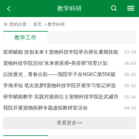
教学科研
您的位置：
首页
>
教学科研
教学工作
双师赋能 技创未来 ‖ 宠物科技学院举办师生暑期技能
07-19
培训班
宠物科技学院启动“未来兽医师•美容师”培育计划
06-03
以技逐光，青春出彩——我院学子在NGKC第556届
05-24
宠物护理与美容职业技能等级大赛中斩获佳绩
学海求知 笔尖筑梦‖宠物科技学院开展学习笔记评选
05-16
展示活动
研学赋能教学 实践对接岗位 || 宠物科技学院赴武威市
05-14
开展校企合作研学暨教师企业实践对接活动
我院开展宠物殡葬专题虚拟教研室活动
04-24
查看更多>>