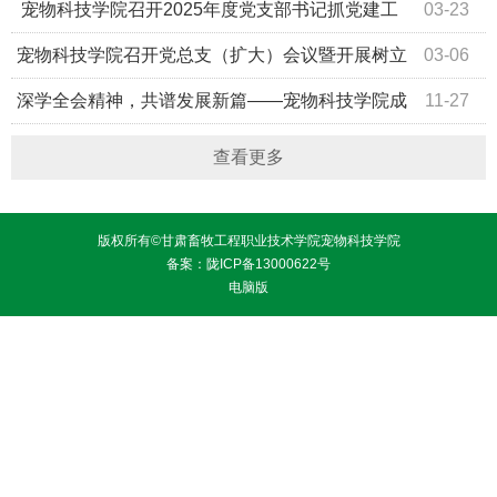
心组（扩大）学习会
​ 宠物科技学院召开2025年度党支部书记抓党建工
03-23
作述职评议考核会议
宠物科技学院召开党总支（扩大）会议暨开展树立
03-06
和践行正确政绩观学习教育动员部署会
深学全会精神，共谱发展新篇——宠物科技学院成
11-27
功举办党的二十届四中全会精神宣讲报告会
查看更多
版权所有©甘肃畜牧工程职业技术学院宠物科技学院
备案：陇ICP备13000622号
电脑版